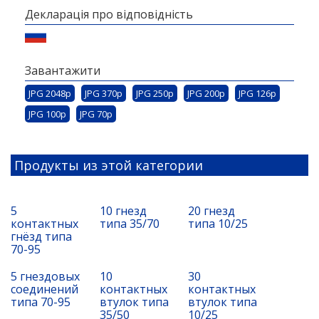
Декларація про відповідність
Завантажити
JPG 2048p
JPG 370p
JPG 250p
JPG 200p
JPG 126p
JPG 100p
JPG 70p
Продукты из этой категории
5
10 гнезд
20 гнезд
контактных
типа 35/70
типа 10/25
гнёзд типа
70-95
5 гнездовых
10
30
соединений
контактных
контактных
типа 70-95
втулок типа
втулок типа
35/50
10/25