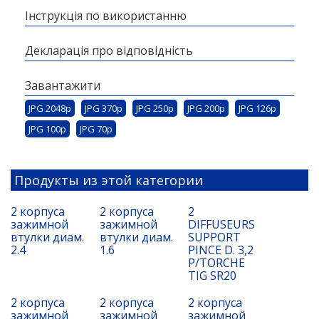
Інструкція по використанню
Декларація про відповідність
Завантажити
JPG 2048p
JPG 370p
JPG 250p
JPG 200p
JPG 126p
JPG 100p
JPG 70p
Продукты из этой категории
2 корпуса
2 корпуса
2
зажимной
зажимной
DIFFUSEURS
втулки диам.
втулки диам.
SUPPORT
2.4
1.6
PINCE D. 3,2
P/TORCHE
TIG SR20
2 корпуса
2 корпуса
2 корпуса
зажимной
зажимной
зажимной