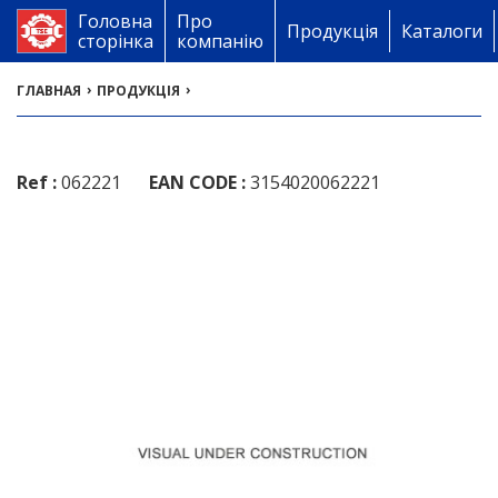
Головна
Про
Продукція
Каталоги
сторінка
компанію
›
›
ГЛАВНАЯ
ПРОДУКЦІЯ
Ref :
062221
EAN CODE :
3154020062221