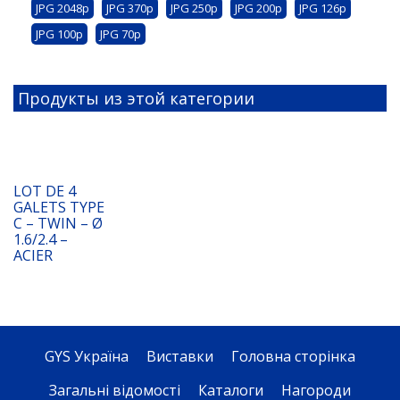
JPG 2048p
JPG 370p
JPG 250p
JPG 200p
JPG 126p
JPG 100p
JPG 70p
Продукты из этой категории
LOT DE 4
GALETS TYPE
C – TWIN – Ø
1.6/2.4 –
ACIER
GYS Україна
Виставки
Головна сторінка
Загальні відомості
Каталоги
Нагороди