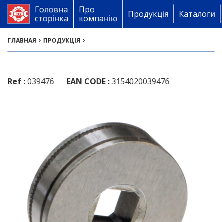
Головна
Про
Продукція
Каталоги
сторінка
компанію
›
›
ГЛАВНАЯ
ПРОДУКЦІЯ
Ref :
039476
EAN CODE :
3154020039476