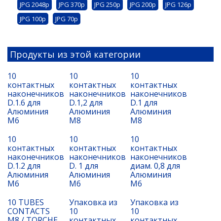
JPG 2048p
JPG 370p
JPG 250p
JPG 200p
JPG 126p
JPG 100p
JPG 70p
Продукты из этой категории
10
10
10
контактных
контактных
контактных
наконечников
наконечников
наконечников
D.1.6 для
D.1,2 для
D.1 для
Алюминия
Алюминия
Алюминия
M6
М8
М8
10
10
10
контактных
контактных
контактных
наконечников
наконечников
наконечников
D.1.2 для
D. 1 для
диам. 0,8 для
Алюминия
Алюминия
Алюминия
M6
M6
M6
10 TUBES
Упаковка из
Упаковка из
CONTACTS
10
10
M8 / TORCHE
контактных
контактных