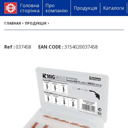
Головна
Про
Продукція
Каталоги
сторінка
компанію
›
›
ГЛАВНАЯ
ПРОДУКЦІЯ
Ref :
037458
EAN CODE :
3154020037458