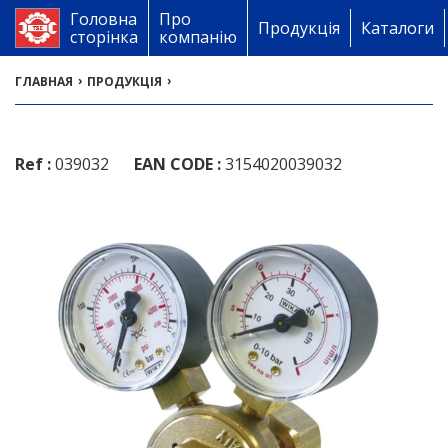
Головна
Про
Продукція
Каталоги
сторінка
компанію
›
›
ГЛАВНАЯ
ПРОДУКЦІЯ
Ref :
039032
EAN CODE :
3154020039032