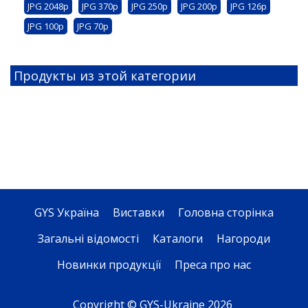
JPG 2048p
JPG 370p
JPG 250p
JPG 200p
JPG 126p
JPG 100p
JPG 70p
Продукты из этой категории
GYS Україна
Виставки
Головна сторінка
Загальні відомості
Каталоги
Нагороди
Новинки продукції
Преса про нас
Copyright © GYS-Ukraine 2026