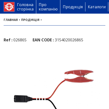
Головна
Про
Продукція
Каталоги
сторінка
компанію
›
›
ГЛАВНАЯ
ПРОДУКЦІЯ
Ref :
026865
EAN CODE :
3154020026865