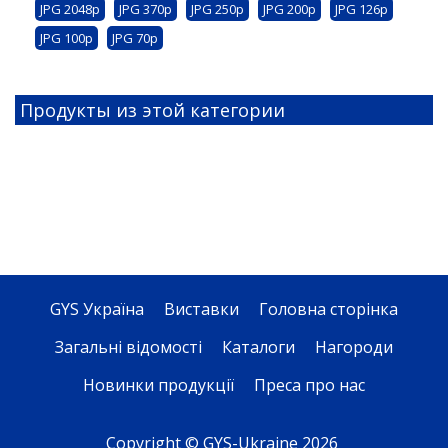
JPG 2048p
JPG 370p
JPG 250p
JPG 200p
JPG 126p
JPG 100p
JPG 70p
Продукты из этой категории
GYS Україна
Виставки
Головна сторінка
Загальні відомості
Каталоги
Нагороди
Новинки продукції
Преса про нас
Copyright © GYS-Ukraine 2026