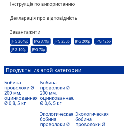
Інструкція по використанню
Декларація про відповідність
Завантажити
JPG 2048p
JPG 370p
JPG 250p
JPG 200p
JPG 126p
JPG 100p
JPG 70p
Продукты из этой категории
Бобина
Бобина
проволоки Ø
проволоки Ø
200 мм,
200 мм,
оцинкованная,
оцинкованная,
Ø 0,8, 5 кг
Ø 0,6, 5 кг
Экологическая
Экологическая
бобина
бобина
проволоки Ø
проволоки Ø