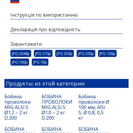
Інструкція по використанню
Декларація про відповідність
Завантажити
JPG 2048p
JPG 370p
JPG 250p
JPG 200p
JPG 126p
JPG 100p
JPG 70p
Продукты из этой категории
Бобина
БОБИНА
Бобина
проволоки
ПРОВОЛОКИ
проволоки Ø
MIG ALSi 5
MIG ALSi 5
100 мм, AlSi
Ø1.2 – 2 кг
Ø1.0 – 2 кг
5, Ø 0,8, 0,5
D.200
D.200
кг
БОБИНА
БОБИНА
БОБИНА