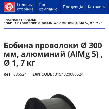
Головна
Про
Продукція
Каталоги
сторінка
компанію
›
›
ГЛАВНАЯ
ПРОДУКЦІЯ
БОБИНА ПРОВОЛОКИ Ø 300 ММ, АЛЮМИНИЙ (ALMG 5) , Ø 1, 7 КГ
Бобина проволоки Ø 300
мм, алюминий (AlMg 5) ,
Ø 1, 7 кг
Ref :
086524
EAN CODE :
3154020086524