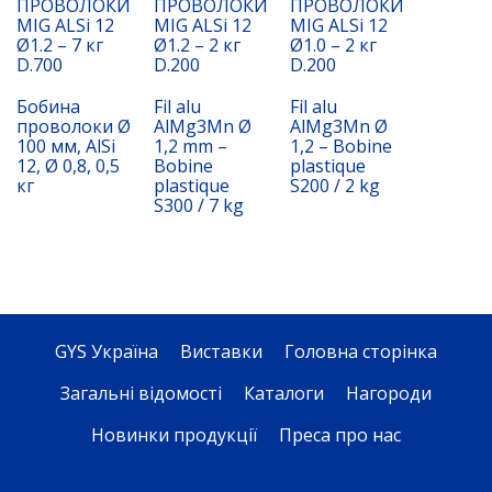
ПРОВОЛОКИ
ПРОВОЛОКИ
ПРОВОЛОКИ
MIG ALSi 12
MIG ALSi 12
MIG ALSi 12
Ø1.2 – 7 кг
Ø1.2 – 2 кг
Ø1.0 – 2 кг
D.700
D.200
D.200
Бобина
Fil alu
Fil alu
проволоки Ø
AlMg3Mn Ø
AlMg3Mn Ø
100 мм, AlSi
1,2 mm –
1,2 – Bobine
12, Ø 0,8, 0,5
Bobine
plastique
кг
plastique
S200 / 2 kg
S300 / 7 kg
GYS Україна
Виставки
Головна сторінка
Загальні відомості
Каталоги
Нагороди
Новинки продукції
Преса про нас