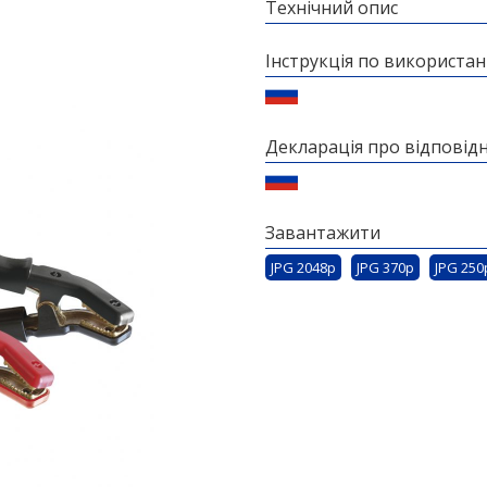
Технічний опис
Інструкція по використа
Декларація про відповідн
Завантажити
JPG 2048p
JPG 370p
JPG 250