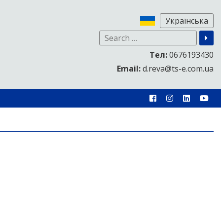
Тел:
0676193430
Email:
d.reva@ts-e.com.ua