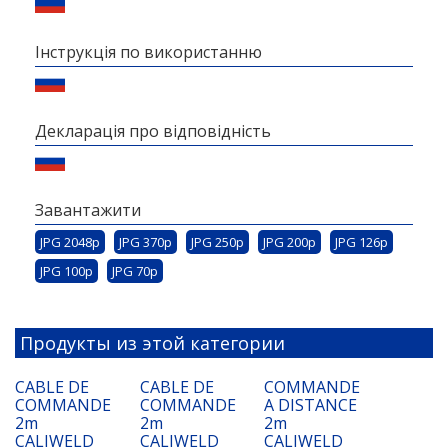
Інструкція по використанню
Декларація про відповідність
Завантажити
JPG 2048p
JPG 370p
JPG 250p
JPG 200p
JPG 126p
JPG 100p
JPG 70p
Продукты из этой категории
CABLE DE
CABLE DE
COMMANDE
COMMANDE
COMMANDE
A DISTANCE
2m
2m
2m
CALIWELD
CALIWELD
CALIWELD