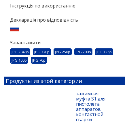
Інструкція по використанню
Декларація про відповідність
Завантажити
JPG 2048p
JPG 370p
JPG 250p
JPG 200p
JPG 126p
JPG 100p
JPG 70p
Продукты из этой категории
зажимная
муфта S1 для
пистолета
аппаратов
контактной
сварки