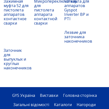
Зажимная
Микропереключатель
SD карта для
муфта S2 для
для
аппаратов
пистолета
пистолета
Gyspot
аппаратов
аппарата
Inverter BP и
контактное
контактной
PTI
сварки
сварки
Лезвие для
заточника
наконечников
Заточник
для
выпуклых и
круглых
наконечников
GYS Україна
Виставки
Головна сторінка
Загальні відомості
Каталоги
Нагороди