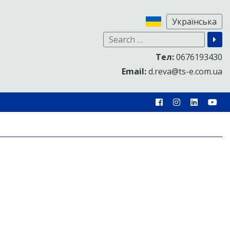
Тел:
0676193430
Email:
d.reva@ts-e.com.ua