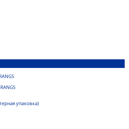
 RANGS
3 RANGS
терная упаковка)