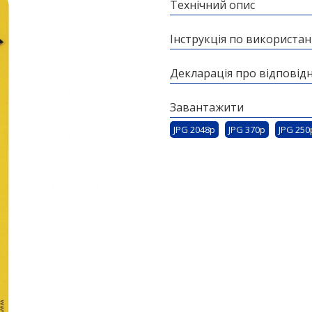
Технічний опис
Інструкція по використа
Декларація про відповідн
Завантажити
JPG 2048p
JPG 370p
JPG 250