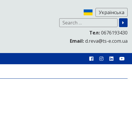
Тел:
0676193430
Email:
d.reva@ts-e.com.ua