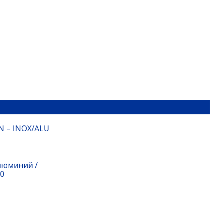
N – INOX/ALU
люминий /
.0