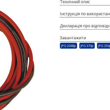
Технічний опис
Інструкція по використа
Декларація про відповідн
Завантажити
JPG 2048p
JPG 370p
JPG 250