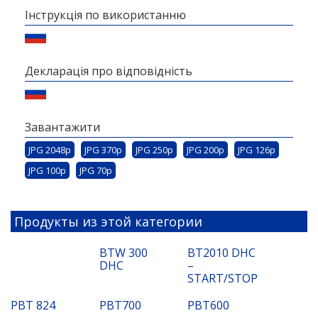
Інструкція по використанню
Декларація про відповідність
Завантажити
JPG 2048p
JPG 370p
JPG 250p
JPG 200p
JPG 126p
JPG 100p
JPG 70p
Продукты из этой категории
BTW 300
BT2010 DHC
DHC
–
START/STOP
PBT 824
PBT700
PBT600