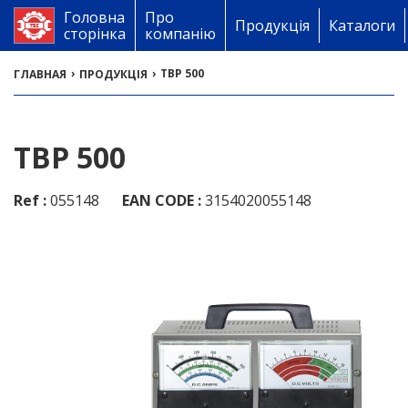
Головна
Про
Продукція
Каталоги
сторінка
компанію
›
›
TBP 500
ГЛАВНАЯ
ПРОДУКЦІЯ
TBP 500
Ref :
055148
EAN CODE :
3154020055148