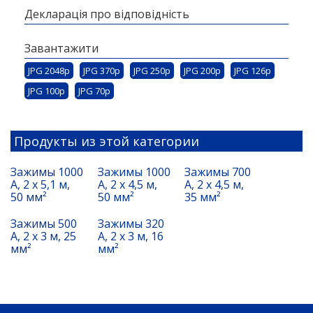
Декларація про відповідність
Завантажити
JPG 2048p
JPG 370p
JPG 250p
JPG 200p
JPG 126p
JPG 100p
JPG 70p
Продукты из этой категории
Зажимы 1000
Зажимы 1000
Зажимы 700
A, 2 x 5,1 м,
A, 2 x 4,5 м,
A, 2 x 4,5 м,
50 мм²
50 мм²
35 мм²
Зажимы 500
Зажимы 320
А, 2 x 3 м, 25
A, 2 x 3 м, 16
мм²
мм²