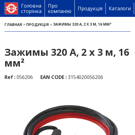
Головна
Про
Продукція
Каталоги
сторінка
компанію
›
›
ЗАЖИМЫ 320 A, 2 X 3 М, 16 ММ²
ГЛАВНАЯ
ПРОДУКЦІЯ
Зажимы 320 A, 2 x 3 м, 16
мм²
Ref :
056206
EAN CODE :
3154020056206