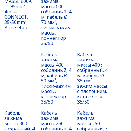
MASSE 800A
зажима
— 95mm² —
массы 600 :
4m —
собранный, 4
CONNECT.
м, кабель Ø
35/50mm² —
70 мм²,
Pince étau
тиски-зажим
массы,
коннектор
35/50
Кабель
Кабель
зажима
зажима
массы 400 :
массы 400 :
собранный, 4
собранный, 4
м, кабель Ø
м, кабель Ø
50 мм²,
35 мм²,
тиски-зажим
зажим массы
массы,
с плетением,
коннектор
коннектор
35/50
35/50
Кабель
Кабель
Кабель
зажима
зажима
зажима
массы 300 :
массы 250 :
массы 250 :
собранный, 4
собранный, 4
собранный, 3