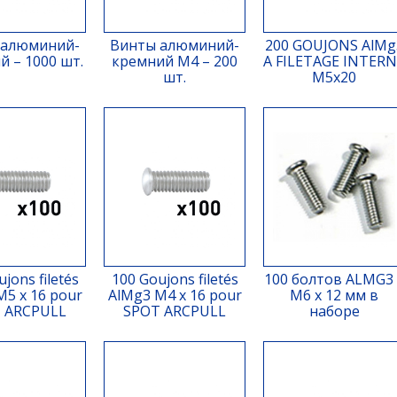
 алюминий-
Винты алюминий-
200 GOUJONS AlMg
 – 1000 шт.
кремний M4 – 200
A FILETAGE INTER
шт.
M5x20
jons filetés
100 Goujons filetés
100 болтов ALMG3 
M5 x 16 pour
AlMg3 M4 x 16 pour
M6 x 12 мм в
 ARCPULL
SPOT ARCPULL
наборе