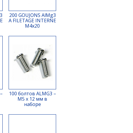
3
200 GOUJONS AlMg3
NE
A FILETAGE INTERNE
M4x20
–
100 болтов ALMG3 –
M5 x 12 мм в
наборе