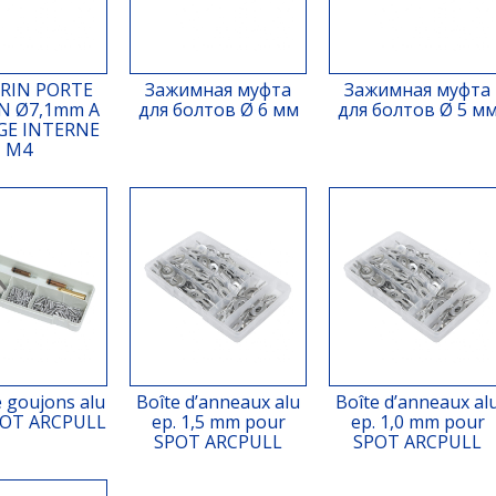
RIN PORTE
Зажимная муфта
Зажимная муфта
N Ø7,1mm A
для болтов Ø 6 мм
для болтов Ø 5 м
GE INTERNE
M4
e goujons alu
Boîte d’anneaux alu
Boîte d’anneaux al
POT ARCPULL
ep. 1,5 mm pour
ep. 1,0 mm pour
SPOT ARCPULL
SPOT ARCPULL