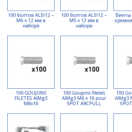
100 болтов ALSI12 –
100 болтов ALSI12 –
Винты
M6 x 12 мм в
M5 x 12 мм в
кремний
наборе
наборе
100 GOUJONS
100 Goujons filetés
100 Gou
FILETES AlMg3
AlMg3 M6 x 16 pour
AlMg3 
M8x16
SPOT ARCPULL
SPOT