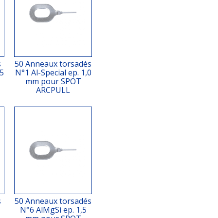
s
50 Anneaux torsadés
,5
N°1 Al-Special ep. 1,0
mm pour SPOT
ARCPULL
s
50 Anneaux torsadés
N°6 AlMgSi ep. 1,5