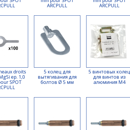
our SPOT
mm pour SPOT
mm pour SPOT
RCPULL
ARCPULL
ARCPULL
neaux droits
5 колец для
5 винтовых коле
MgSi ep. 1,0
вытягивания для
для винтов из
our SPOT
болтов Ø 5 мм
алюминия М4
RCPULL