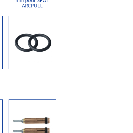
mm pour SPOT
ARCPULL
ц