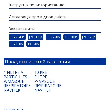
Інструкція по використанню
Декларація про відповідність
Завантажити
JPG 2048p
JPG 370p
JPG 250p
JPG 200p
JPG 126p
JPG 100p
JPG 70p
Продукты из этой категории
1 FILTRE A
10 PRE-
PARTICULES
FILTRE
P/MASQUE
P/MASQUE
RESPIRATOIRE
RESPIRATOIRE
NAVITEK
NAVITEK
Головной