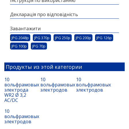
Інструкція по використанню
Декларація про відповідність
Завантажити
JPG 2048p
JPG 370p
JPG 250p
JPG 200p
JPG 126p
JPG 100p
JPG 70p
Продукты из этой категории
10
10
10
вольфрамовых
вольфрамовых
вольфрамовых
электрода
электродов
электродов
WR2 Ø 3,2
AC/DC
10
вольфрамовых
электродов