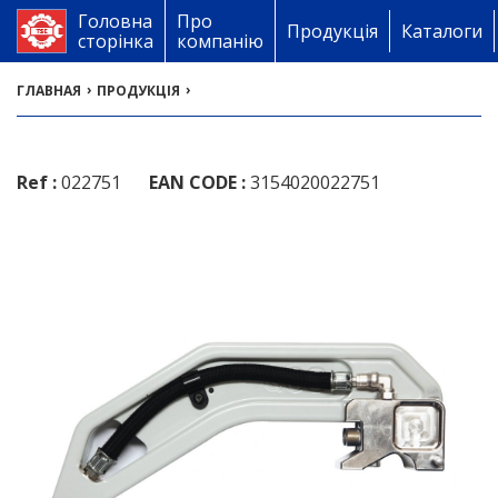
Головна
Про
Продукція
Каталоги
сторінка
компанію
›
›
ГЛАВНАЯ
ПРОДУКЦІЯ
Ref :
022751
EAN CODE :
3154020022751