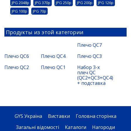
JPG 2048p
JPG 370p
JPG 250p
JPG 200p
JPG 126p
JPG 100p
JPG 70p
Продукты из этой категории
Плечо QC7
Плечо QC6
Плечо QC4
Плечо QC3
Плечо QC2
Плечо QC1
Набор 3-х
плеч QC
(QC2+QC3+QC4)
+ подставка
GYS Україна
Виставки
Головна сторінка
Загальні відомості
Каталоги
Нагороди