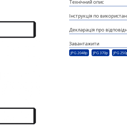
Технічний опис
Інструкція по використа
Декларація про відповідн
Завантажити
JPG 2048p
JPG 370p
JPG 250