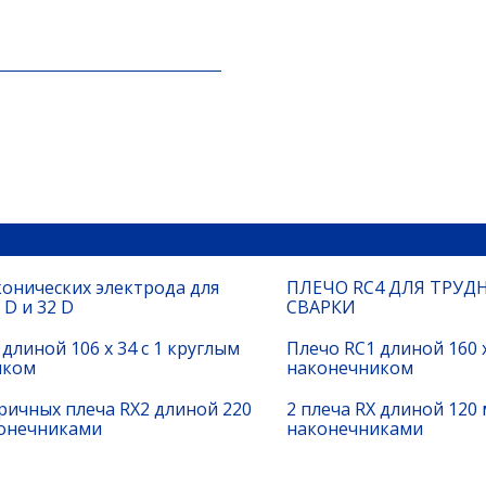
конических электрода для
ПЛЕЧО RC4 ДЛЯ ТРУ
D и 32 D
СВАРКИ
длиной 106 x 34 с 1 круглым
Плечо RC1 длиной 160 x
иком
наконечником
ричных плеча RX2 длиной 220
2 плеча RX длиной 120 
конечниками
наконечниками