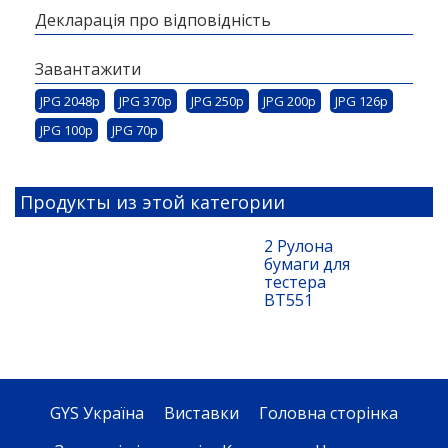
Декларація про відповідність
Завантажити
JPG 2048p
JPG 370p
JPG 250p
JPG 200p
JPG 126p
JPG 100p
JPG 70p
Продукты из этой категории
2 Рулона
бумаги для
тестера
BT551
GYS Україна
Виставки
Головна сторінка