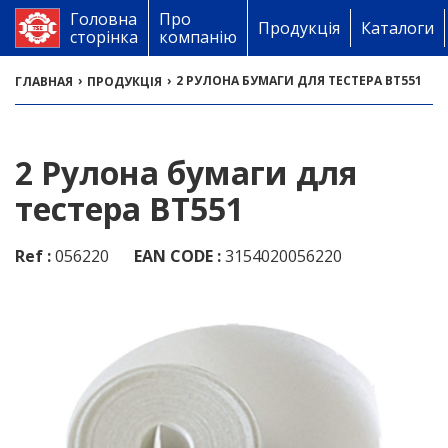
Головна
Про
Продукція
Каталоги
сторінка
компанію
›
›
2 РУЛОНА БУМАГИ ДЛЯ ТЕСТЕРА BT551
ГЛАВНАЯ
ПРОДУКЦІЯ
2 Рулона бумаги для
тестера BT551
Ref :
056220
EAN CODE :
3154020056220