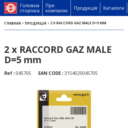
Головна
Про
Продукція
Каталоги
сторінка
компанію
›
›
2 X RACCORD GAZ MALE D=5 MM
ГЛАВНАЯ
ПРОДУКЦІЯ
2 x RACCORD GAZ MALE
D=5 mm
Ref :
045705
EAN CODE :
3154020045705