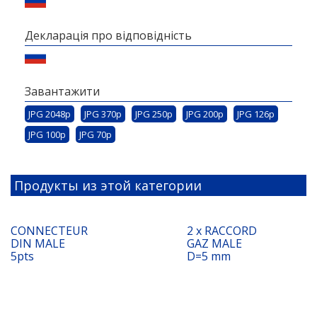
Декларація про відповідність
Завантажити
JPG 2048p
JPG 370p
JPG 250p
JPG 200p
JPG 126p
JPG 100p
JPG 70p
Продукты из этой категории
CONNECTEUR
2 x RACCORD
DIN MALE
GAZ MALE
5pts
D=5 mm