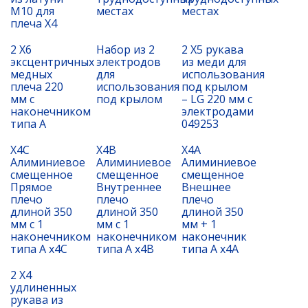
M10 для
местах
местах
плеча X4
2 X6
Набор из 2
2 X5 рукава
эксцентричных
электродов
из меди для
медных
для
использования
плеча 220
использования
под крылом
мм с
под крылом
– LG 220 мм с
наконечником
электродами
типа А
049253
X4C
X4B
X4A
Алиминиевое
Алиминиевое
Алиминиевое
смещенное
смещенное
смещенное
Прямое
Внутреннее
Внешнее
плечо
плечо
плечо
длиной 350
длиной 350
длиной 350
мм с 1
мм с 1
мм + 1
наконечником
наконечником
наконечник
типа A x4C
типа A x4В
типа A x4А
2 X4
удлиненных
рукава из