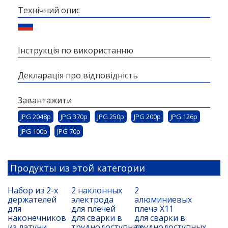
Технічний опис
Інструкція по використанню
Декларація про відповідність
Завантажити
JPG 2048p
JPG 370p
JPG 250p
JPG 200p
JPG 126p
JPG 100p
JPG 70p
Продукты из этой категории
Набор из 2-х
2 наклонных
2
держателей
электрода
алюминиевых
для
для плечей
плеча X11
наконечников
для сварки в
для сварки в
из латуни
труднодоступных
труднодоступных