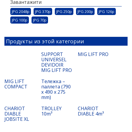
Завантажити
JPG 2048p
JPG 370p
JPG 250p
JPG 200p
JPG 126p
JPG 100p
JPG 70p
Продукты из этой категории
SUPPORT
MIG LIFT PRO
UNIVERSEL
DEVIDOIR
MIG LIFT PRO
MIG LIFT
Тележка –
COMPACT
паллета (790
x 490 x 275
mm)
CHARIOT
TROLLEY
CHARIOT
DIABLE
10m³
DIABLE 4m³
JOBSITE XL