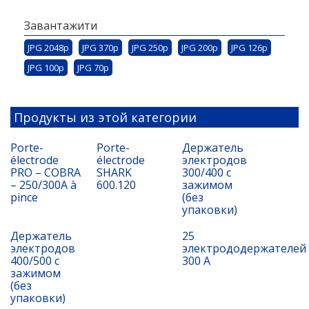
Завантажити
JPG 2048p
JPG 370p
JPG 250p
JPG 200p
JPG 126p
JPG 100p
JPG 70p
Продукты из этой категории
Porte-
Porte-
Держатель
électrode
électrode
электродов
PRO – COBRA
SHARK
300/400 с
– 250/300A à
600.120
зажимом
pince
(без
упаковки)
Держатель
25
электродов
электрододержателей
400/500 с
300 А
зажимом
(без
упаковки)