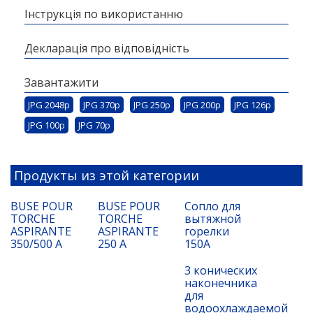
Інструкція по використанню
Декларація про відповідність
Завантажити
JPG 2048p
JPG 370p
JPG 250p
JPG 200p
JPG 126p
JPG 100p
JPG 70p
Продукты из этой категории
BUSE POUR
BUSE POUR
Сопло для
TORCHE
TORCHE
вытяжной
ASPIRANTE
ASPIRANTE
горелки
350/500 A
250 A
150A
3 конических
наконечника
для
водоохлаждаемой