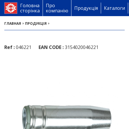
Головна
Про
Продукція
Каталоги
сторінка
компанію
›
›
ГЛАВНАЯ
ПРОДУКЦІЯ
Ref :
046221
EAN CODE :
3154020046221