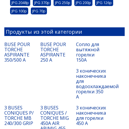
JPG 2048p
JPG 370p
JPG 250p
JPG 200p
JPG 126p
JPG 100p
JPG 70p
Продукты из этой категории
BUSE POUR
BUSE POUR
Сопло для
TORCHE
TORCHE
вытяжной
ASPIRANTE
ASPIRANTE
горелки
350/500 A
250 A
150A
3 конических
наконечника
для
водоохлаждаемой
горелки 350
А
3 BUSES
3 BUSES
3 конических
CONIQUES P/
CONIQUES /
наконечника
TORCHE MB
TORCHE MIG
для горелки
240/300 GRIP
450A AIR
450 A
ABIMIG 455