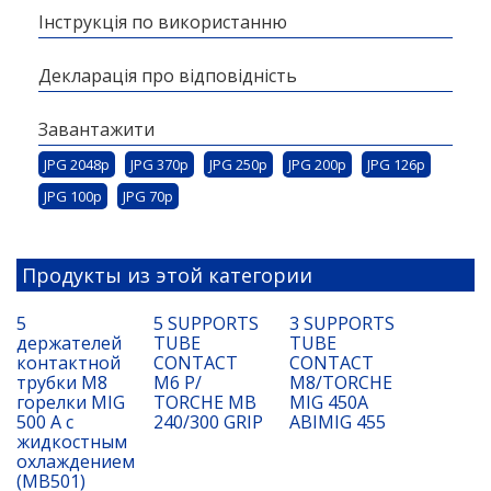
Інструкція по використанню
Декларація про відповідність
Завантажити
JPG 2048p
JPG 370p
JPG 250p
JPG 200p
JPG 126p
JPG 100p
JPG 70p
Продукты из этой категории
5
5 SUPPORTS
3 SUPPORTS
держателей
TUBE
TUBE
контактной
CONTACT
CONTACT
трубки M8
M6 P/
M8/TORCHE
горелки MIG
TORCHE MB
MIG 450A
500 A с
240/300 GRIP
ABIMIG 455
жидкостным
охлаждением
(MB501)