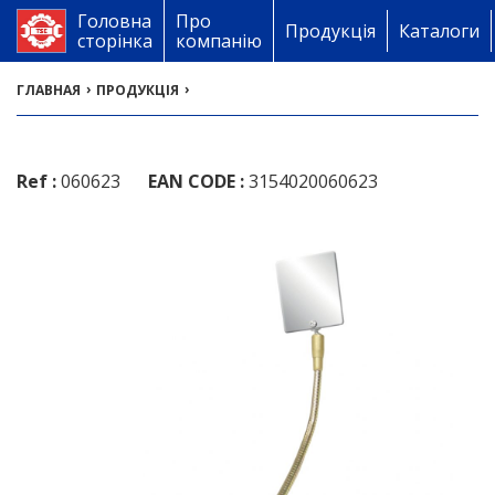
Головна
Про
Продукція
Каталоги
сторінка
компанію
›
›
ГЛАВНАЯ
ПРОДУКЦІЯ
Ref :
060623
EAN CODE :
3154020060623