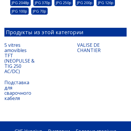
JPG 2048p
JPG 370p
JPG 250p
JPG 200p
JPG 126p
JPG 100p
JPG 70p
Продукты из этой категории
5 vitres
VALISE DE
amovibles
CHANTIER
TFT
(NEOPULSE &
TIG 250
AC/DC)
Подставка
для
сварочного
кабеля