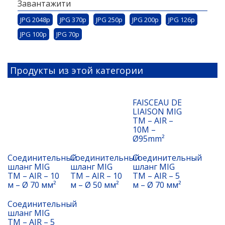
Завантажити
JPG 2048p
JPG 370p
JPG 250p
JPG 200p
JPG 126p
JPG 100p
JPG 70p
Продукты из этой категории
FAISCEAU DE
LIAISON MIG
TM – AIR –
10M –
Ø95mm²
Соединительный
Соединительный
Соединительный
шланг MIG
шланг MIG
шланг MIG
TM – AIR – 10
TM – AIR – 10
TM – AIR – 5
м – Ø 70 мм²
м – Ø 50 мм²
м – Ø 70 мм²
Соединительный
шланг MIG
TM – AIR – 5