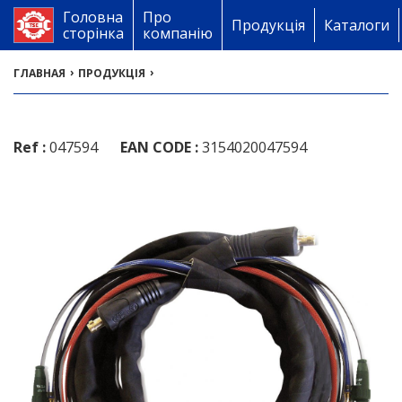
Головна
Про
Продукція
Каталоги
сторінка
компанію
›
›
ГЛАВНАЯ
ПРОДУКЦІЯ
Ref :
047594
EAN CODE :
3154020047594