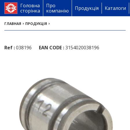
Головна
Про
Продукція
Каталоги
сторінка
компанію
›
›
ГЛАВНАЯ
ПРОДУКЦІЯ
Ref :
038196
EAN CODE :
3154020038196