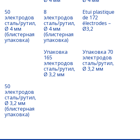
Ø 4 мм
Ø 4 мм
50
8
Etui plastique
электродов
электродов
de 172
сталь/рутил,
сталь/рутил,
électrodes –
Ø 4 мм
Ø 4 мм
Ø3,2
(блистерная
(блистерная
упаковка)
упаковка)
Упаковка
Упаковка 70
165
электродов
электродов
сталь/рутил,
сталь/рутил,
Ø 3,2 мм
Ø 3,2 мм
50
электродов
сталь/рутил,
Ø 3,2 мм
(блистерная
упаковка)