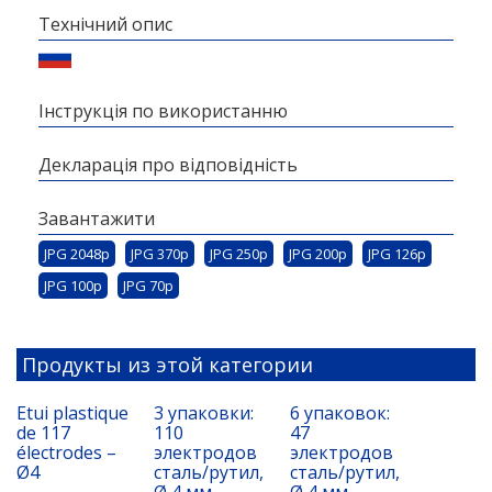
Технічний опис
Інструкція по використанню
Декларація про відповідність
Завантажити
JPG 2048p
JPG 370p
JPG 250p
JPG 200p
JPG 126p
JPG 100p
JPG 70p
Продукты из этой категории
Etui plastique
3 упаковки:
6 упаковок:
de 117
110
47
électrodes –
электродов
электродов
Ø4
сталь/рутил,
сталь/рутил,