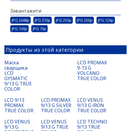
Завантажити
JPG 2048p
JPG 370p
JPG 250p
JPG 200p
JPG 126p
JPG 100p
JPG 70p
Продукты из этой категории
Маска
LCD PROMAX
сварщика
9-13 G
LCD
VOLCANO
GYSMATIC
TRUE COLOR
9/13 G TRUE
COLOR
LCD 9/13
LCD PROMAX
LCD VENUS
PROMAX
9/13 G SILVER
9/13 G IRON
TRUE COLOR
TRUE COLOR
TRUE COLOR
LCD VENUS
LCD VENUS
LCD TECHNO
9/13 G
9/13 G TRUE
9/13 TRUE