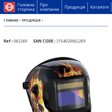
Головна
Про
Продукція
Каталоги
сторінка
компанію
›
›
ГЛАВНАЯ
ПРОДУКЦІЯ
Ref :
062269
EAN CODE :
3154020062269