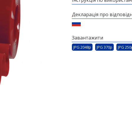
Інструкція по використа
Декларація про відповідн
Завантажити
JPG 2048p
JPG 370p
JPG 250