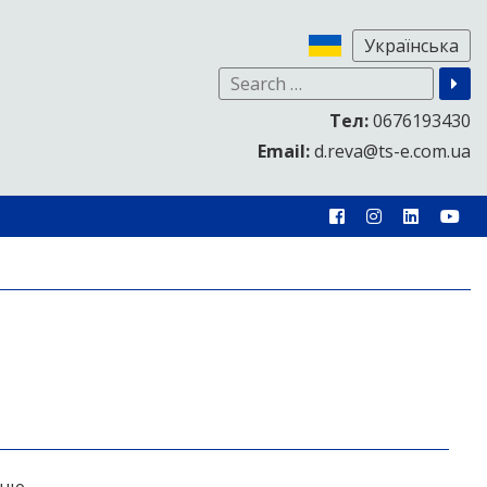
Тел:
0676193430
Email:
d.reva@ts-e.com.ua