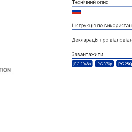
Технічний опис
Інструкція по використа
Декларація про відповідн
Завантажити
JPG 2048p
JPG 370p
JPG 250