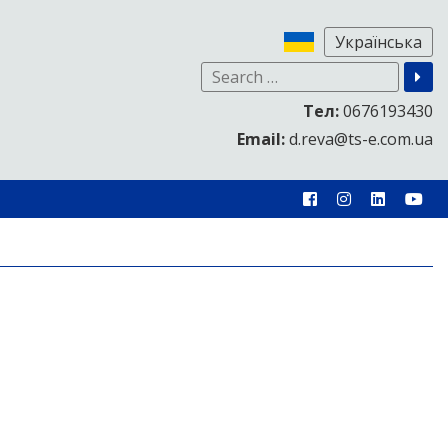
Тел:
0676193430
Email:
d.reva@ts-e.com.ua