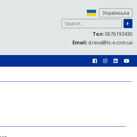
Тел:
0676193430
Email:
d.reva@ts-e.com.ua