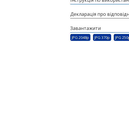
Інструкція по використа
Декларація про відповідн
Завантажити
JPG 2048p
JPG 370p
JPG 250