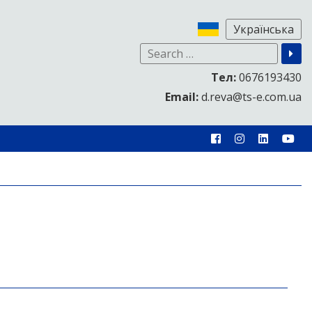
Тел:
0676193430
Email:
d.reva@ts-e.com.ua