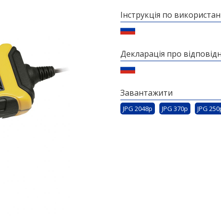
Інструкція по використа
Декларація про відповідн
Завантажити
JPG 2048p
JPG 370p
JPG 250