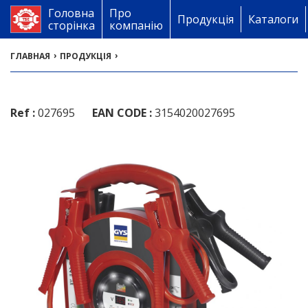
Головна
Про
Продукція
Каталоги
сторінка
компанію
›
›
ГЛАВНАЯ
ПРОДУКЦІЯ
Ref :
027695
EAN CODE :
3154020027695