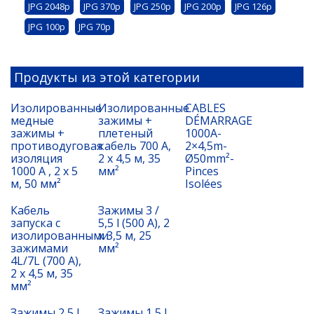
JPG 2048p
JPG 370p
JPG 250p
JPG 200p
JPG 126p
JPG 100p
JPG 70p
Продукты из этой категории
Изолированные
Изолированные
CABLES
медные
зажимы +
DÉMARRAGE
зажимы +
плетеный
1000A-
противодуговая
кабель 700 A,
2×4,5m-
изоляция
2 x 4,5 м, 35
Ø50mm²-
1000 A , 2 x 5
мм²
Pinces
м, 50 мм²
Isolées
Кабель
Зажимы 3 /
запуска с
5,5 l (500 A), 2
изолированными
x 3,5 м, 25
зажимами
мм²
4L/7L (700 A),
2 x 4,5 м, 35
мм²
Зажимы 2,5 l
Зажимы 1,5 l