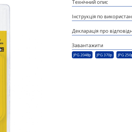
Технічний опис
Інструкція по використа
Декларація про відповідн
Завантажити
JPG 2048p
JPG 370p
JPG 250