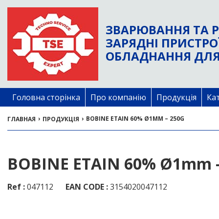
ЗВАРЮВАННЯ ТА Р
ЗАРЯДНІ ПРИСТРО
ОБЛАДНАННЯ ДЛЯ
Головна сторінка
Про компанію
Продукція
Ка
›
›
BOBINE ETAIN 60% Ø1MM – 250G
ГЛАВНАЯ
ПРОДУКЦІЯ
BOBINE ETAIN 60% Ø1mm –
Ref :
047112
EAN CODE :
3154020047112