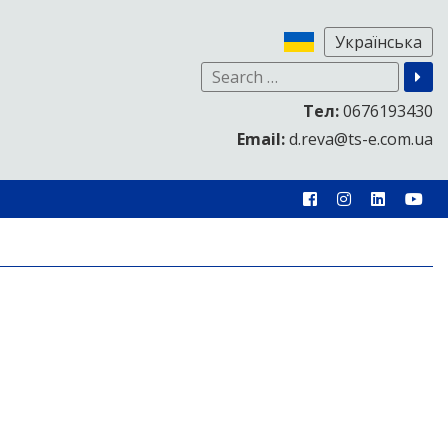
Тел:
0676193430
Email:
d.reva@ts-e.com.ua