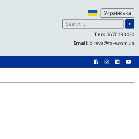
Тел:
0676193430
Email:
d.reva@ts-e.com.ua