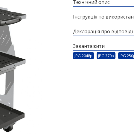
Технічний опис
Інструкція по використа
Декларація про відповідн
Завантажити
JPG 2048p
JPG 370p
JPG 250