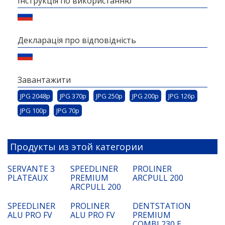
Інструкція по використанню
Декларація про відповідність
Завантажити
JPG 2048p
JPG 370p
JPG 250p
JPG 200p
JPG 126p
JPG 100p
JPG 70p
Продукты из этой категории
SERVANTE 3
SPEEDLINER
PROLINER
PLATEAUX
PREMIUM
ARCPULL 200
ARCPULL 200
SPEEDLINER
PROLINER
DENTSTATION
ALU PRO FV
ALU PRO FV
PREMIUM
COMBI 230 E