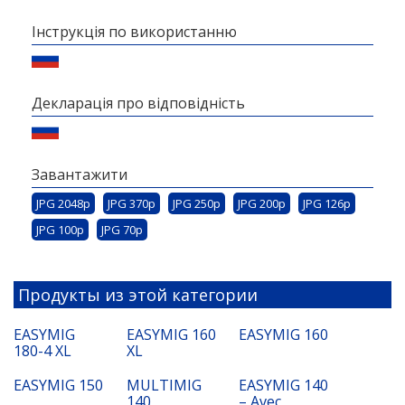
Інструкція по використанню
Декларація про відповідність
Завантажити
JPG 2048p
JPG 370p
JPG 250p
JPG 200p
JPG 126p
JPG 100p
JPG 70p
Продукты из этой категории
EASYMIG
EASYMIG 160
EASYMIG 160
180-4 XL
XL
EASYMIG 150
MULTIMIG
EASYMIG 140
140
– Avec