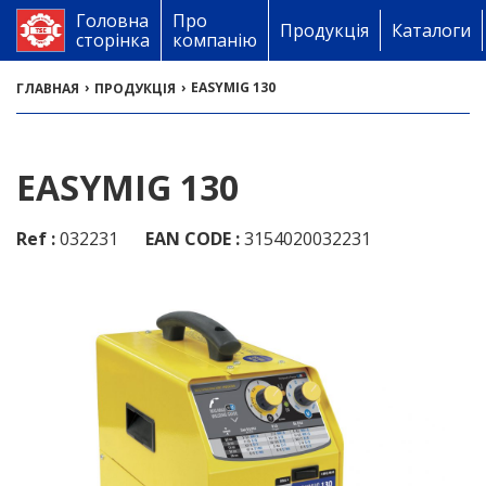
Головна
Про
Продукція
Каталоги
сторінка
компанію
›
›
EASYMIG 130
ГЛАВНАЯ
ПРОДУКЦІЯ
EASYMIG 130
Ref :
032231
EAN CODE :
3154020032231