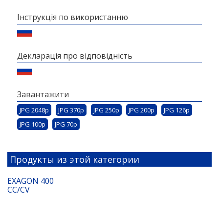
Інструкція по використанню
Декларація про відповідність
Завантажити
JPG 2048p
JPG 370p
JPG 250p
JPG 200p
JPG 126p
JPG 100p
JPG 70p
Продукты из этой категории
EXAGON 400
CC/CV