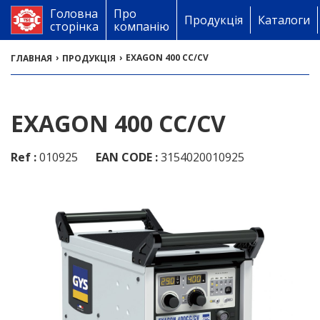
Головна
Про
Продукція
Каталоги
сторінка
компанію
›
›
EXAGON 400 CC/CV
ГЛАВНАЯ
ПРОДУКЦІЯ
EXAGON 400 CC/CV
Ref :
010925
EAN CODE :
3154020010925