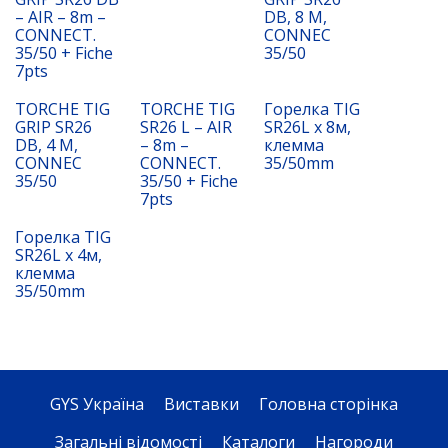
– AIR – 8m –
DB, 8 M,
CONNECT.
CONNEC
35/50 + Fiche
35/50
7pts
TORCHE TIG
TORCHE TIG
Горелка TIG
GRIP SR26
SR26 L – AIR
SR26L x 8м,
DB, 4 M,
– 8m –
клемма
CONNEC
CONNECT.
35/50mm
35/50
35/50 + Fiche
7pts
Горелка TIG
SR26L x 4м,
клемма
35/50mm
GYS Україна
Виставки
Головна сторінка
Загальні відомості
Каталоги
Нагороди