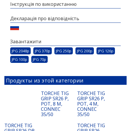
Інструкція по використанню
Декларація про відповідність
Завантажити
JPG 2048p
JPG 370p
JPG 250p
JPG 200p
JPG 126p
JPG 100p
JPG 70p
Продукты из этой категории
TORCHE TIG
TORCHE TIG
GRIP SR26 P,
GRIP SR26 P,
POT, 8 M,
POT, 4 M,
CONNEC
CONNEC
35/50
35/50
TORCHE TIG
TORCHE TIG
GRIP SR26 DB
GRIP SR26