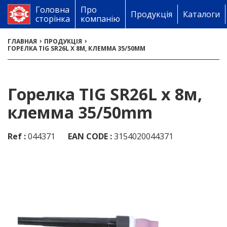
Головна
Про
Продукція
Каталоги
сторінка
компанію
›
›
ГЛАВНАЯ
ПРОДУКЦІЯ
ГОРЕЛКА TIG SR26L X 8М, КЛЕММА 35/50MM
Горелка TIG SR26L x 8м,
клемма 35/50mm
Ref :
044371
EAN CODE :
3154020044371