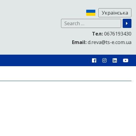
Тел:
0676193430
Email:
d.reva@ts-e.com.ua