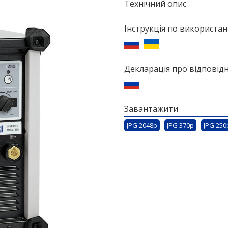
Технічний опис
Інструкція по використа
Декларація про відповідн
Завантажити
JPG 2048p
JPG 370p
JPG 250