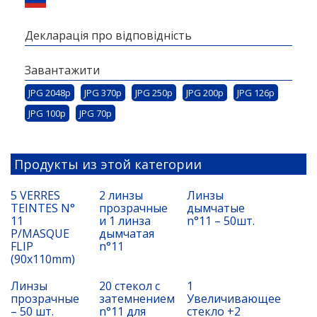
Декларація про відповідність
Завантажити
JPG 2048p
JPG 370p
JPG 250p
JPG 200p
JPG 126p
JPG 100p
JPG 70p
Продукты из этой категории
5 VERRES
2 линзы
Линзы
TEINTES N°
прозрачные
дымчатые
11
и 1 линза
n°11 – 50шт.
P/MASQUE
дымчатая
FLIP
n°11
(90x110mm)
Линзы
20 стекол с
1
прозрачные
затемнением
Увеличивающее
– 50 шт.
n°11 для
стекло +2