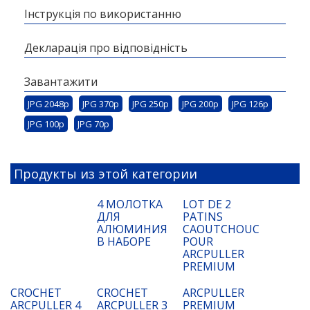
Інструкція по використанню
Декларація про відповідність
Завантажити
JPG 2048p
JPG 370p
JPG 250p
JPG 200p
JPG 126p
JPG 100p
JPG 70p
Продукты из этой категории
4 МОЛОТКА
LOT DE 2
ДЛЯ
PATINS
АЛЮМИНИЯ
CAOUTCHOUC
В НАБОРЕ
POUR
ARCPULLER
PREMIUM
CROCHET
CROCHET
ARCPULLER
ARCPULLER 4
ARCPULLER 3
PREMIUM