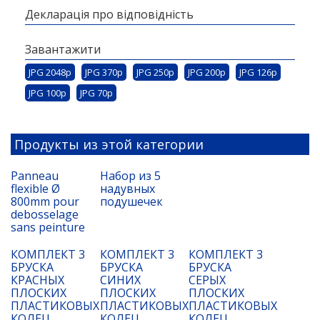
Декларація про відповідність
Завантажити
JPG 2048p
JPG 370p
JPG 250p
JPG 200p
JPG 126p
JPG 100p
JPG 70p
Продукты из этой категории
Panneau
Набор из 5
flexible Ø
надувных
800mm pour
подушечек
debosselage
sans peinture
КОМПЛЕКТ 3
КОМПЛЕКТ 3
КОМПЛЕКТ 3
БРУСКА
БРУСКА
БРУСКА
КРАСНЫХ
СИНИХ
СЕРЫХ
ПЛОСКИХ
ПЛОСКИХ
ПЛОСКИХ
ПЛАСТИКОВЫХ
ПЛАСТИКОВЫХ
ПЛАСТИКОВЫХ
КОЛЕЦ
КОЛЕЦ
КОЛЕЦ